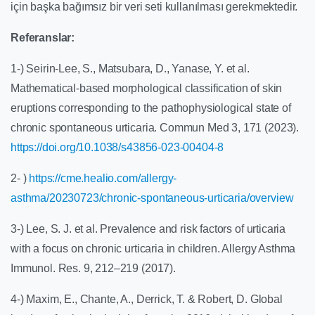
için başka bağımsız bir veri seti kullanılması gerekmektedir.
Referanslar:
1-) Seirin-Lee, S., Matsubara, D., Yanase, Y. et al.
Mathematical-based morphological classification of skin
eruptions corresponding to the pathophysiological state of
chronic spontaneous urticaria. Commun Med 3, 171 (2023).
https://doi.org/10.1038/s43856-023-00404-8
2- )
https://cme.healio.com/allergy-
asthma/20230723/chronic-spontaneous-urticaria/overview
3-) Lee, S. J. et al. Prevalence and risk factors of urticaria
with a focus on chronic urticaria in children. Allergy Asthma
Immunol. Res. 9, 212–219 (2017).
4-) Maxim, E., Chante, A., Derrick, T. & Robert, D. Global