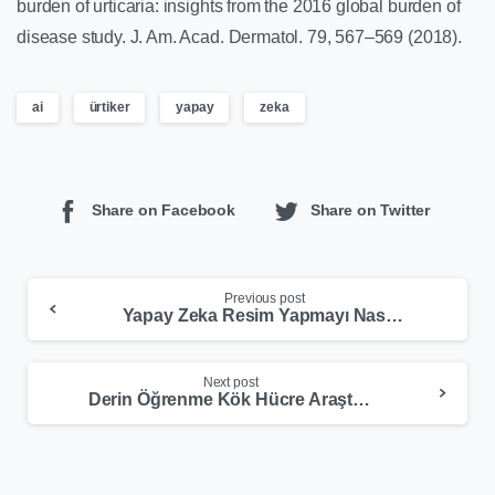
burden of urticaria: insights from the 2016 global burden of
disease study. J. Am. Acad. Dermatol. 79, 567–569 (2018).
ai
ürtiker
yapay
zeka
Share on Facebook
Share on Twitter
Previous post
Yapay Zeka Resim Yapmayı Nasıl Öğrendi?
Next post
Derin Öğrenme Kök Hücre Araştırmalarının Geleceğini Şekillendirecek