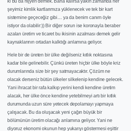
ki bu da hijyen demek. Bana kalırsa yakın zamanda her
şeyimiz kimlik kartlarımıza yüklenecek ve tek bir kart
sistemine geçeceğiz gibi… ya da benim canım öyle
istiyor da olabilir:)) Bir diğer sorun ise koronayla beraber
azalan üretim ve ticaret bu ikisinin azalması demek gelir
kaynaklarının ortadan kalktığı anlamına geliyor.
Hele bir de üreten bir ülke değilseniz kıtlık noktasına
kadar bile gelinebilir. Çünkü üreten hiçbir ülke böyle kriz
durumlarında size bir şey satmayacaktır. Çözüm ne
olacak derseniz bütün ülkeler silkelenip kendine gelecek.
Yani ihracat bir rafa kalkıp yerini kendi kendine üretim
alacak, her ülke önce kendine yetebilmeyi artı bir kıtlık
durumunda uzun süre yetecek depolamayı yapmaya
çalışacak. Bu da oluşacak yeni çağın büyük bir
bölümünün üretim olacağı anlamına geliyor. Yani ne
diyoruz ekonomi okunun hep yukarıyı göstermesi eşittir