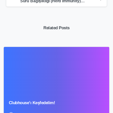
Sürü Bağışıklığı (Herd Immunity) Nedir?
Related Posts
5
Clubhouse’ı Keşfedelim!