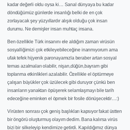
kadar değerli oldu oysa ki… Sanal dünyaya bu kadar
döndüğümüz günlerde insanlığı belki de en çok
zorlayacak şey yüzyıllardır alışık olduğu çok insan
durumu. Ne demişler insan muhtaç insana.
Ben özellikle Türk insanını ele aldığım zaman virüsün
sosyalliğimizi çok etkileyebileceğine inanmıyorum ama
ufak tefek hijyenik paronayamızla beraber artan sosyal
temas azalmaları olabilir, nişan,düğün,bayram gibi
toplanma etkinlikleri azalabilir. Özellikle el öptürmeye
çalışan büyükler çok üzülecek gibi duruyor çünkü ben
insanların yanaktan öpüşerek selamlaşmayı bile tarih
edeceğine eminken el öpmek bir fosile dönüşecektir…:)
Virüsten sonrası çok geniş başlıkları kapsıyor fakat üstten
bir öngörü oluşturmuş olayım dedim. Bana kalırsa virüs
bizi bir silkeleyip kendimize getirdi. Kapıldığımız dünya