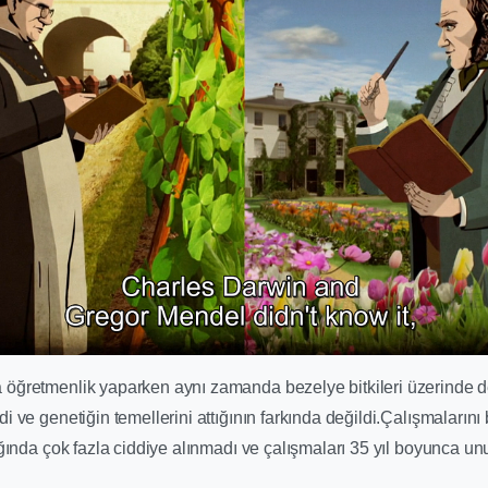
öğretmenlik yaparken aynı zamanda bezelye bitkileri üzerinde 
i ve genetiğin temellerini attığının farkında değildi.Çalışmalarını 
ığında çok fazla ciddiye alınmadı ve çalışmaları 35 yıl boyunca un