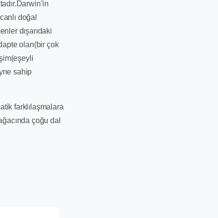
adır.Darwin’in
 canlı doğal
enler dışarıdaki
dapte olan(bir çok
işim(eşeyli
yne sahip
tik farklılaşmalara
m ağacında çoğu dal