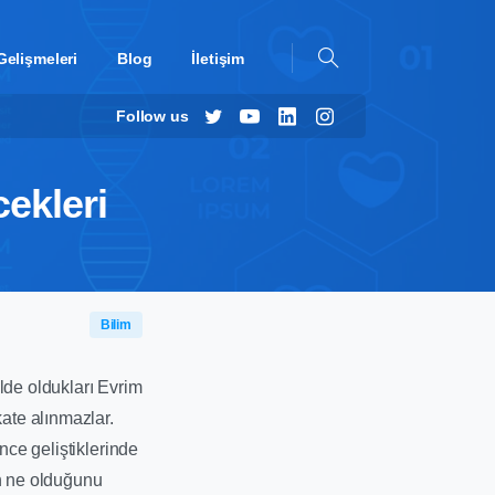
Gelişmeleri
Blog
İletişim
Follow us
ekleri
Bilim
lde oldukları Evrim
kate alınmazlar.
nce geliştiklerinde
in ne olduğunu