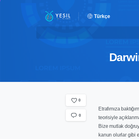
Türkçe
Darwi
0
Etrafımıza baktığım
0
teorisiyle açıklanm
Bize mutlak doğruyu
kanun olurlar gibi