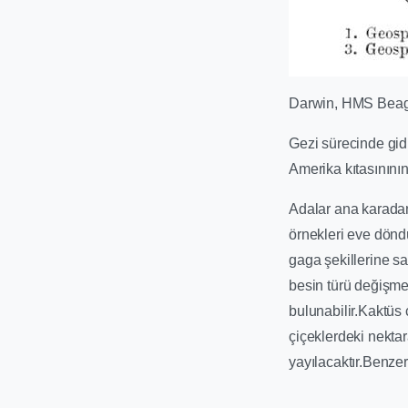
Darwin, HMS Beagle
Gezi sürecinde gid
Amerika kıtasınını
Adalar ana karadan
örnekleri eve dönd
gaga şekillerine s
besin türü değişme
bulunabilir.Kaktüs 
çiçeklerdeki nekta
yayılacaktır.Benzer