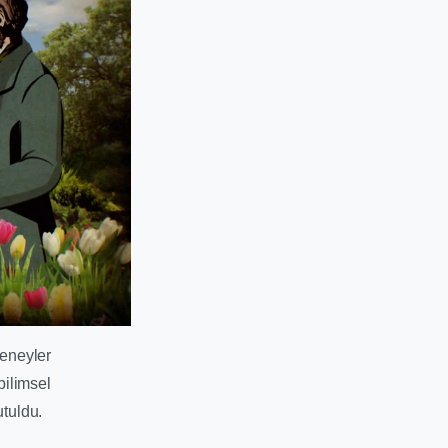
deneyler
bilimsel
utuldu.