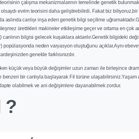
eorisinin çalışma mekanizmalarının temelinde genetik bulunmakt
lsaydı evrim teorisini daha geliştirebilirdi. Fakat biz biliyoruz,bir
a aslında canlıyı inşa eden genetik bilgi seçilime uğramaktadır.G
kileşmez ürettikleri makineler etkileşime geçer ve ortama en çok a
 canlının bilgisi gelecek kuşaklara aktarılır.Genetik bilgideki değ
) popülasyonda neden varyasyon oluştuğunu açıklar.Aynı ebeve
rdeşinizden genelde farklısınızdır.
riken küçük veya büyük değişimler uzun zaman ile birleşince drama
e benzeri bir canlıyla başlayarak Fil türüne ulaşabilirsiniz.Yaşa
dapte olabilmek ve ani değişimlere dayanabilmek zordur.
l ?