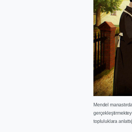
Mendel manastırda 
gerçekleştirmekteyd
topluluklara anlatt