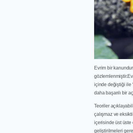
Evrim bir kanundur 
gözlemlenmiştir.Evr
içinde değiştiği il
daha başarılı bir aç
Teoriler açıklayabi
çalışmaz ve eksiktir
içerisinde üst üste
geliştirilmeleri gere