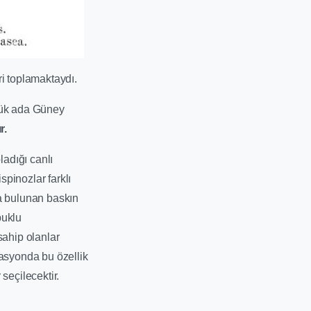
ri toplamaktaydı.
üyük ada Güney
r.
adığı canlı
pinozlar farklı
da bulunan baskın
buklu
sahip olanlar
lasyonda bu özellik
seçilecektir.