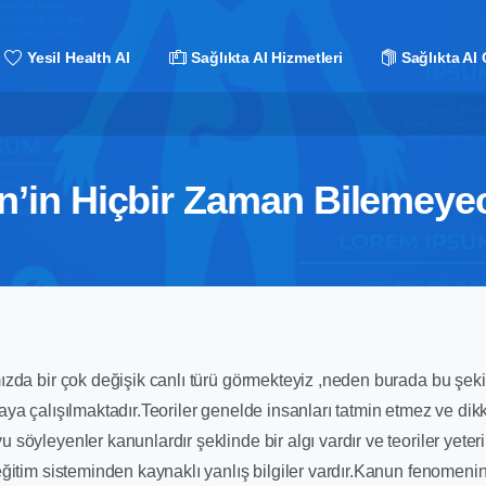
Yesil Health AI
Sağlıkta AI Hizmetleri
Sağlıkta AI 
n’in Hiçbir Zaman Bilemeyec
ızda bir çok değişik canlı türü görmekteyiz ,neden burada bu şeki
aya çalışılmaktadır.Teoriler genelde insanları tatmin etmez ve dik
 söyleyenler kanunlardır şeklinde bir algı vardır ve teoriler yeteri
 eğitim sisteminden kaynaklı yanlış bilgiler vardır.Kanun fenomen