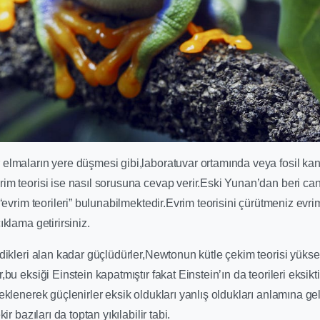
elmaların yere düşmesi gibi,laboratuvar ortamında veya fosil kanı
im teorisi ise nasıl sorusuna cevap verir.Eski Yunan’dan beri can
e “evrim teorileri” bulunabilmektedir.Evrim teorisini çürütmeniz evr
ıklama getirirsiniz.
ldikleri alan kadar güçlüdürler,Newtonun kütle çekim teorisi yükse
,bu eksiği Einstein kapatmıştır fakat Einstein’ın da teorileri eksikt
 eklenerek güçlenirler eksik oldukları yanlış oldukları anlamına 
kir bazıları da toptan yıkılabilir tabi.