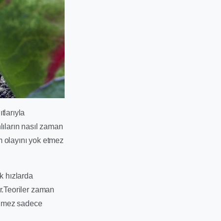
tlarıyla
lıların nasıl zaman
im olayını yok etmez
k hızlarda
ir.Teoriler zaman
gelmez sadece