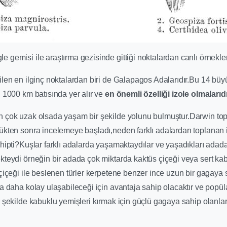
 gemisi ile araştırma gezisinde gittiği noktalardan canlı örnekle
ilen en ilginç noktalardan biri de Galapagos Adalarıdır.Bu 14 b
n 1000 km batısında yer alır ve
en önemli özelliği izole olmalarıdı
 çok uzak olsada yaşam bir şekilde yolunu bulmuştur.Darwin topl
ükten sonra incelemeye başladı,neden farklı adalardan toplanan is
ahipti?Kuşlar farklı adalarda yaşamaktaydılar ve yaşadıkları ada
kteydi örneğin bir adada çok miktarda kaktüs çiçeği veya sert ka
çiçeği ile beslenen türler kerpetene benzer ince uzun bir gagaya 
ra daha kolay ulaşabileceği için avantaja sahip olacaktır ve popü
 şekilde kabuklu yemişleri kırmak için güçlü gagaya sahip olanlar 