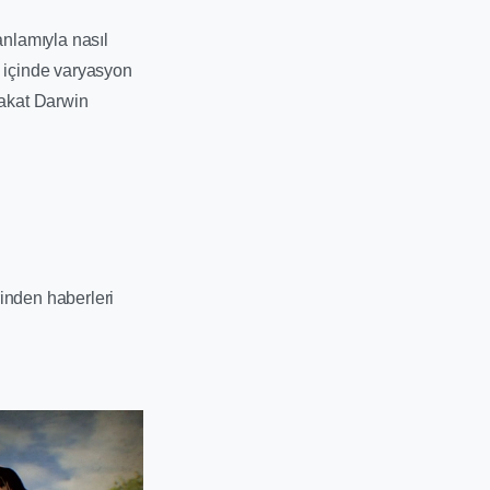
anlamıyla nasıl
n içinde varyasyon
fakat Darwin
inden haberleri