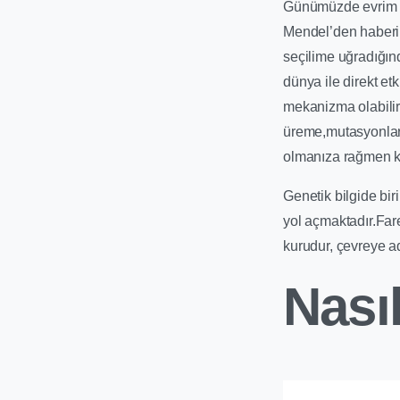
Günümüzde evrim t
Mendel’den haberi o
seçilime uğradığınd
dünya ile direkt et
mekanizma olabilir)
üreme,mutasyonlar
olmanıza rağmen ka
Genetik bilgide bi
yol açmaktadır.Far
kurudur, çevreye a
Nası