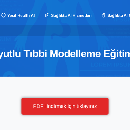
Yesil Health AI
Sağlıkta AI Hizmetleri
Sağlıkta AI 
yutlu Tıbbi Modelleme Eğitim
PDF'i indirmek için tıklayınız