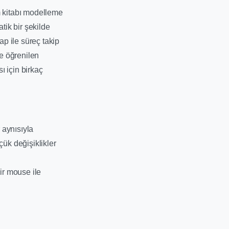
m kitabı modelleme
ik bir şekilde
p ile süreç takip
e öğrenilen
ı için birkaç
 aynısıyla
çük değişiklikler
ir mouse ile