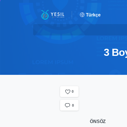
Türkçe
3 Bo
0
0
ÖNSÖZ