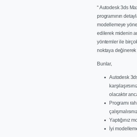
“ Autodesk 3ds Max
programının detayl
modellemeye yöneli
edilerek midenin a
yöntemler ile birç
noktaya değinerek k
Bunlar,
Autodesk 3ds
karşılaşırsın
olacaktır anc
Programı raha
çalışmalısını
Yaptığınız m
İyi modelleme