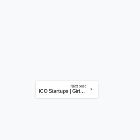
Next post
ICO Startups | Girişimler ve Girişimci Adayları İçin Yeni Bir Yaklaşım