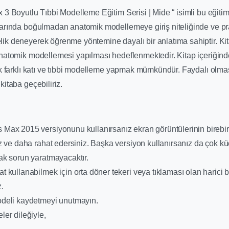
 3 Boyutlu Tıbbi Modelleme Eğitim Serisi | Mide “ isimli bu eğiti
arında boğulmadan anatomik modellemeye giriş niteliğinde ve prat
k deneyerek öğrenme yöntemine dayalı bir anlatıma sahiptir. Kita
natomik modellemesi yapılması hedeflenmektedir. Kitap içeriğind
ok farklı katı ve tıbbi modelleme yapmak mümkündür. Faydalı olmas
itaba geçebiliriz.
 Max 2015 versiyonunu kullanırsanız ekran görüntülerinin birebir
ız ve daha rahat edersiniz. Başka versiyon kullanırsanız da çok kü
ak sorun yaratmayacaktır.
t kullanabilmek için orta döner tekeri veya tıklaması olan harici b
z.
odeli kaydetmeyi unutmayın.
ler dileğiyle,