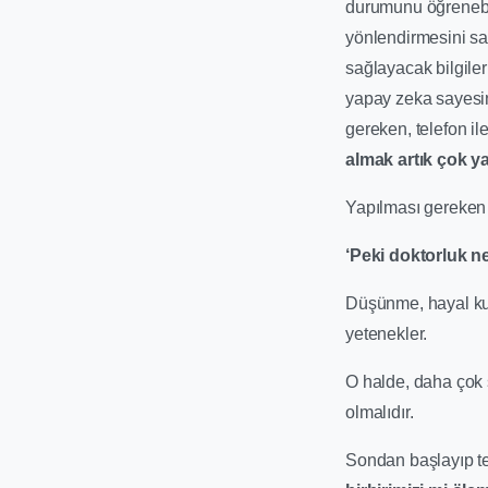
durumunu öğrenebili
yönlendirmesini sağ
sağlayacak bilgiler
yapay zeka sayesi
gereken, telefon i
almak artık çok y
Yapılması gereken 
‘Peki doktorluk n
Düşünme, hayal kur
yetenekler.
O halde, daha çok s
olmalıdır.
Sondan başlayıp t