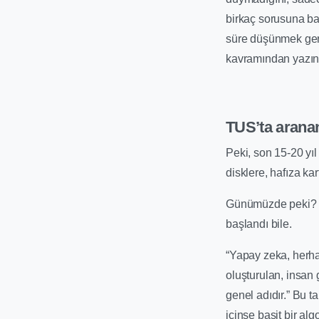
birkaç sorusuna ba
süre düşünmek gerek
kavramından yazını
TUS’ta aranan
Peki, son 15-20 yıl
disklere, hafıza k
Günümüzde peki? Ta
başlandı bile.
“Yapay zeka, herha
oluşturulan, insan 
genel adıdır.” Bu t
içinse basit bir alg