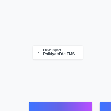
Previous post
Psikiyatri’de TMS (Transkraniyal Manyetik Stimülasyon) Kullanımı
5