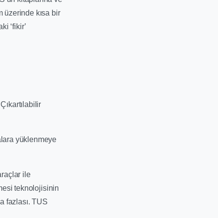
 üzerinde kısa bir
 ‘fikir’
ıkartılabilir
kalara yüklenmeye
açlar ile
mesi teknolojisinin
ha fazlası. TUS