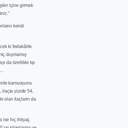
şiler içine girmek
niz.”
onların kendi
ek ki fedakârlık
i hiç duymamış
ı da özellikle tıp
ız…
nlerde kamuoyuna
, ilaçta yüzde 54,
e olan ilaçların da
ise hiç ihtiyaç
S’un kitaplarına ve