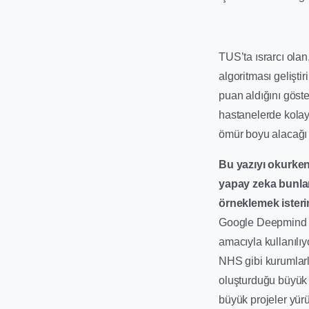
TUS’ta ısrarcı ola
algoritması gelişti
puan aldığını göste
hastanelerde kolaylı
ömür boyu alacağı 
Bu yazıyı okurke
yapay zeka bunları
örneklemek isteri
Google Deepmind sağ
amacıyla kullanılı
NHS gibi kurumlarla
oluşturduğu büyük 
büyük projeler yürü