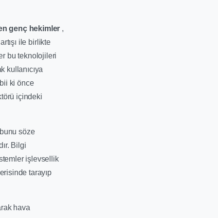
şen genç hekimler
,
tışı ile birlikte
 bu teknolojileri
k kullanıcıya
bii ki önce
törü içindeki
, bunu söze
ır. Bilgi
temler işlevsellik
erisinde tarayıp
arak hava