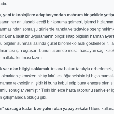
dır.
, yeni teknolojilere adaptasyondan mahrum bir şekilde yeti
insanın her an ulaşabileceği bir konuma gelmesi, işlemci hızlarının ar
anmasından sonra şu günlerde, tanıda ve tedavide bgenç hekimler
ır. Buna basit bir uygulamanın birçok kitap bilgisini harmanlayara
bilgileri sunması aslında güzel bir örnek olarak gösterilebilir. Ta
nılmaması için uğraşan, bunun üzerinde mesai harcayan sağlık sek
e mutlaka kırılması lazım.
k var olan bilgiyi saklamak
, insana bakan tarafıyla ezberlemek
 olmaktan çıkmışken bir tıp fakültesi öğrencisinin işi hiç olmamalıd
amen teknolojinin işidir ki bunu kabul edip buna entegre olan sis
lu sonuçlar vermiştir. Tıpkı binlerce hasta raporunu saniyeler iç
n çalışmalarda olduğu gibi.
Siri’’ sözcüğü kadar bize yakın olan yapay zekalar!
Bunu kullan