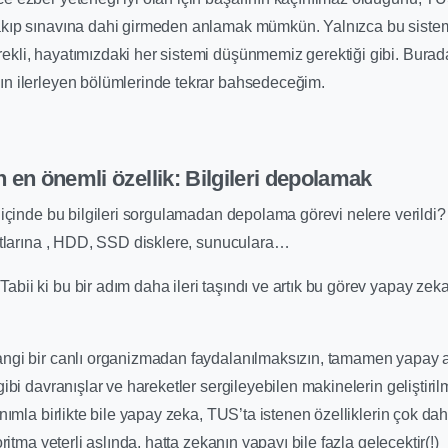
kıp sınavına dahi girmeden anlamak mümkün. Yalnızca bu sistem
li, hayatımızdaki her sistemi düşünmemiz gerektiği gibi. Buradaki
n ilerleyen bölümlerinde tekrar bahsedeceğim.
 en önemli özellik: Bilgileri depolamak
 içinde bu bilgileri sorgulamadan depolama görevi nelere verildi? Ç
artlarına , HDD, SSD disklere, sunuculara…
bii ki bu bir adım daha ileri taşındı ve artık bu görev yapay ze
ngi bir canlı organizmadan faydalanılmaksızın, tamamen yapay ar
gibi davranışlar ve hareketler sergileyebilen makinelerin geliştiril
anımla birlikte bile yapay zeka, TUS’ta istenen özelliklerin çok da
oritma yeterli aslında, hatta zekanın yapayı bile fazla gelecektir(!)