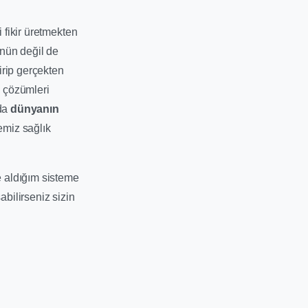
 fikir üretmekten
ünün değil de
irip gerçekten
 çözümleri
 da
dünyanın
emiz sağlık
e aldığım sisteme
abilirseniz sizin