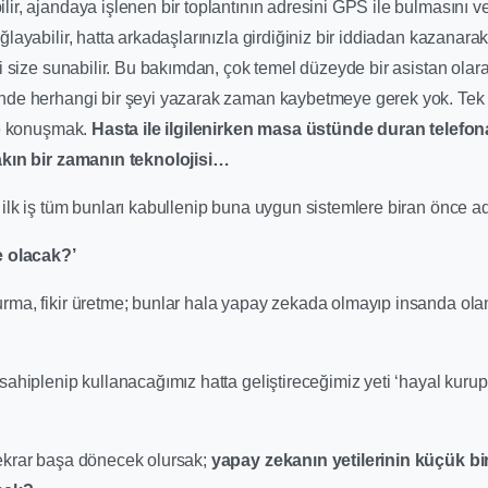
r, ajandaya işlenen bir toplantının adresini GPS ile bulmasını ve
layabilir, hatta arkadaşlarınızla girdiğiniz bir iddiadan kazanara
i size sunabilir. Bu bakımdan, çok temel düzeyde bir asistan olarak
nde herhangi bir şeyi yazarak zaman kaybetmeye gerek yok. Tek
le konuşmak.
Hasta ile ilgilenirken masa üstünde duran telefona
akın bir zamanın teknolojisi…
ilk iş tüm bunları kabullenip buna uygun sistemlere biran önce a
e olacak?’
ma, fikir üretme; bunlar hala yapay zekada olmayıp insanda ola
ahiplenip kullanacağımız hatta geliştireceğimiz yeti ‘hayal kurup 
ekrar başa dönecek olursak;
yapay zekanın yetilerinin küçük bir