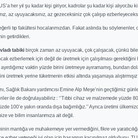
’a her yıl şu kadar kişi giriyor, kadrolar şu kadar kişi alıyor,bu ki
ınız, az uyuyacaksınız, az gezeceksiniz çok çalışıp ezberleyeceksi
değerli tıp fakültesi hocalarımızdan. Fakat aslında bu söylenenler, 
min getirdikleri.
vladı tabiki
birçok zaman az uyuyacak, çok çalışacak, çünkü bilec
ak ezberlemek için değil de üretmek için çalışılması gerektiğin
 ayırdığımız vaktin yüzde birini üretmeye ayıramamış, bundan dolay
rini üretmek yerine tüketmenin etkisi altında yaşamaya alıştırmış
nı, Sağlık Bakanı yardımcısı Emine Alp Meşe’nin geçtiğimiz gü
ler ile de doğrulayabiliriz : ‘’Tıbbi cihaz ve malzemede yüzde 80
zde 100’e yakın oranda dışa bağımlığız.’’ Ayrıca üretimi ülkemizd
ize ve bilim insanlarımıza ait değil.
nin mantığa ve muhakemeye yer vermediğini, fikre ve yaratıcılığa 
e ezber yeteneği iyi olan için başarının kaçınılmaz olduğunu, TU