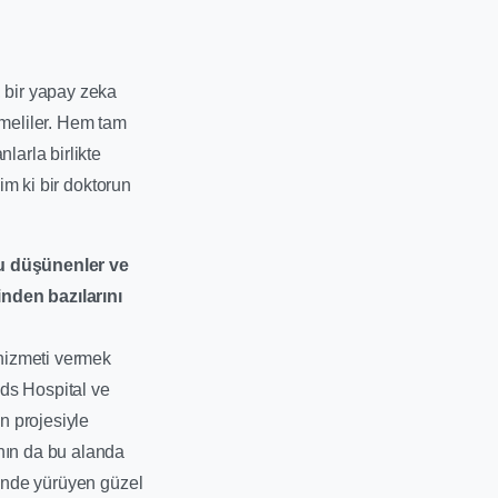
, bir yapay zeka
emeliler. Hem tam
larla birlikte
nim ki bir doktorun
u düşünenler ve
inden bazılarını
 hizmeti vermek
ds Hospital ve
on projesiyle
ının da bu alanda
linde yürüyen güzel