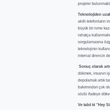
projeler bulunmakta
Teknolojiden uzak
akıllı telefonların 
büyük bir ivme kaz
rahatça kullanmalıd
sorgulamasına özgü 
teknolojinin kulla
internal direncin d
Sonuç olarak artı
dökmek, insanın işi
depolamak artık tam
bakımından çok olum
sözlü ifadeye döke
Ve tabii ki ‘’Hey 