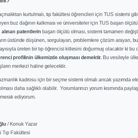
çmek?
malıktan kurtulmalı, tıp fakültesi öğrencileri için TUS sistemi gibi
yen buz dağının kalkması ve üniversiteler için TUS başarı ölçüt
 alınan patentlerin
başarı ölçütü olması, sistemi tamamen değişt
arın üstünde düşünen, sorgulayan, problemlere çözüm arayan, bu
layısıyla üreten bir tıp öğrencisi kitlesini doğurmuş olacaktır ki bu
renci profilinin ülkemizde oluşması demektir.
Bu vesileyle ülk
ların merkezi haline gelecektir.
lı uzmanlık kadrosu için bir seçme sistemi olmalı ancak yazımda el
olması daha sağlıklı olabilir. Yorumlarınızı yorum kısmında paylaş
 merak ediyorum.
ğlu
/ Konuk Yazar
i Tıp Fakültesi