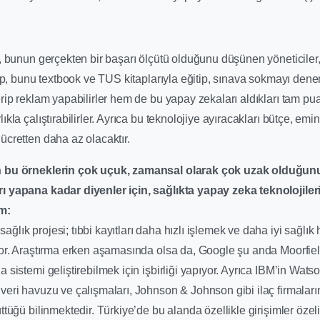
n, bunun gerçekten bir başarı ölçütü olduğunu düşünen yöneticiler
rip, bunu textbook ve TUS kitaplarıyla eğitip, sınava sokmayı den
rip reklam yapabilirler hem de bu yapay zekaları aldıkları tam puan
kla çalıştırabilirler. Ayrıca bu teknolojiye ayıracakları bütçe, emi
ücretten daha az olacaktır.
n bu örneklerin çok uçuk, zamansal olarak çok uzak olduğun
 yapana kadar diyenler için, sağlıkta yapay zeka teknolojiler
m:
lık projesi; tıbbi kayıtları daha hızlı işlemek ve daha iyi sağlık
yor. Araştırma erken aşamasında olsa da, Google şu anda Moorfiel
 sistemi geliştirebilmek için işbirliği yapıyor. Ayrıca IBM’in Wats
veri havuzu ve çalışmaları, Johnson & Johnson gibi ilaç firmalar
ttüğü bilinmektedir.
Türkiye’de bu alanda özellikle girişimler öze