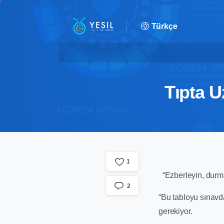
Türkçe
Tıpta U
1
“Ezberleyin, durm
2
“Bu tabloyu sınav
gerekiyor.