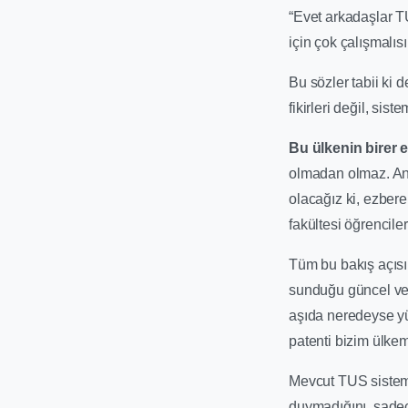
“Evet arkadaşlar TUS
için çok çalışmalıs
Bu sözler tabii ki 
fikirleri değil, siste
Bu ülkenin birer e
olmadan olmaz. Anc
olacağız ki, ezbere
fakültesi öğrencile
Tüm bu bakış açısı
sunduğu güncel veri
aşıda neredeyse yü
patenti bizim ülkem
Mevcut TUS sistemi
duymadığını, sadec