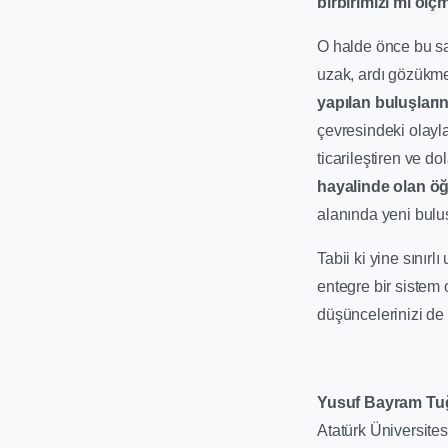
birbirimizi mi öl
O halde önce bu saç
uzak, ardı gözükme
yapılan buluşların
çevresindeki olayl
ticarileştiren ve do
hayalinde olan öğ
alanında yeni buluş
Tabii ki yine sınır
entegre bir sistem 
düşüncelerinizi de
Yusuf Bayram Tu
Atatürk Üniversites