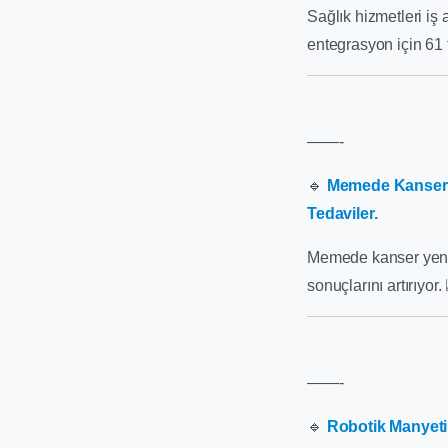
Sağlık hizmetleri iş 
entegrasyon için 61 
——-
🔹
Memede Kanser Sı
Tedaviler.
Memede kanser yenilik
sonuçlarını artırıyor.
——-
🔹
Robotik Manyetik