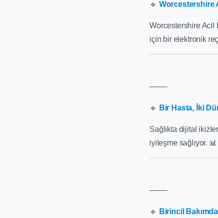
🔹
Worcestershire 
Worcestershire Acil 
için bir elektronik re
——-
🔹
Bir Hasta, İki Dü
Sağlıkta dijital ikiz
iyileşme sağlıyor. 
——-
🔹
Birincil Bakımda