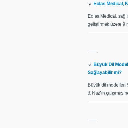
🔹
Eolas Medical, K
Eolas Medical, sağlık
geliştirmek üzere 9 m
——-
🔹
Büyük Dil Modell
Sağlayabilir mi?
Büyük dil modelleri 
& Naz’ın çalışmasın
——-