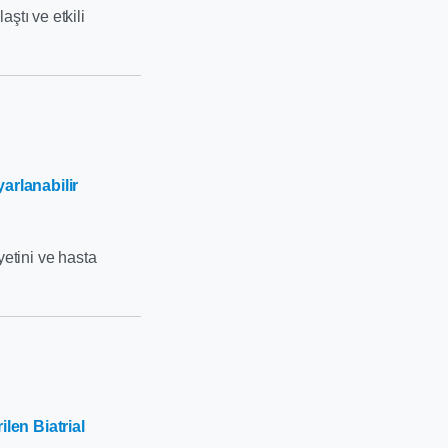
ştı ve etkili
arlanabilir
yetini ve hasta
len Biatrial