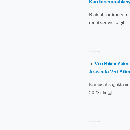
Kardioneuroablasyo
Biatrial kardioneuro
umut veriyor. 📈💓
——-
🔹
Veri Bilimi Yüks
Arasında Veri Bilim
Kamusal sağlıkta ve
2023). 📊💻
——-