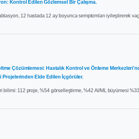
n: Kontrol Edilen Gözlemsel Bir Çalışma.
ablasyon, 12 hastada 12 ay boyunca semptomları iyileştirerek vag
eltme Çözümlemesi: Hastalık Kontrol ve Önleme Merkezleri’nd
i Projelerinden Elde Edilen İçgörüler.
ri bilimi: 112 proje, %54 görselleştirme, %42 AI/ML büyümesi %3