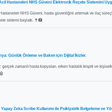
Acil Hastaneleri NHS Güveni Elektronik Reçete Sistemini Uy
Hastaneleri NHS Güveni, hasta güvenliğini artırmak ve ilaç süreçl
çete sistemi başlattı. 💊🏥
nya: Günlük Önleme ve Bakım için Dijital İkizler.
ler: gerçek zamanlı hasta kopyaları, erken hastalık tespiti ve kişisel
🤖
 Yapay Zeka Scribe Kullanımı ile Psikiyatrik Belgeleme ve Yö