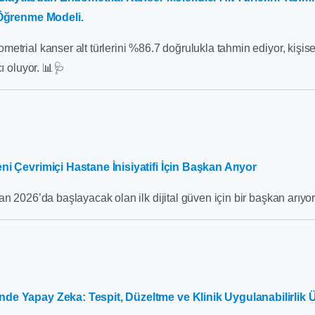
 Öğrenme Modeli.
etrial kanser alt türlerini %86.7 doğrulukla tahmin ediyor, kişisel
cı oluyor. 📊🩺
eni Çevrimiçi Hastane İnisiyatifi İçin Başkan Arıyor
an 2026’da başlayacak olan ilk dijital güven için bir başkan arıyor
de Yapay Zeka: Tespit, Düzeltme ve Klinik Uygulanabilirlik Üz