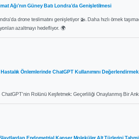
mat Ağı’nın Güney Batı Londra’da Genişletilmesi
ra’da drone teslimatını genişletiyor 🚁. Daha hızlı örnek taşımac
yonları azaltmayı hedefliyor. 🌍
cil Hastalık Önlemlerinde ChatGPT Kullanımını Değerlendirmek 
 ChatGPT’nin Rolünü Keşfetmek: Geçerliliği Onaylanmış Bir Ank
aytlardan Endometrial Kanser Moleküler Alt Türlerini Tahmi