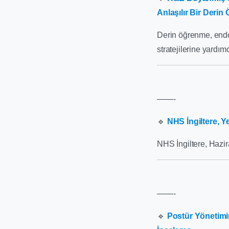
Anlaşılır Bir Derin
Derin öğrenme, endom
stratejilerine yardım
——-
🔹
NHS İngiltere, Y
NHS İngiltere, Hazir
——-
🔹
Postür Yönetimin