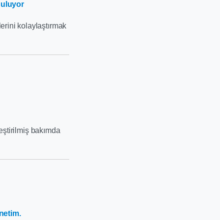
guluyor
erini kolaylaştırmak
leştirilmiş bakımda
netim.