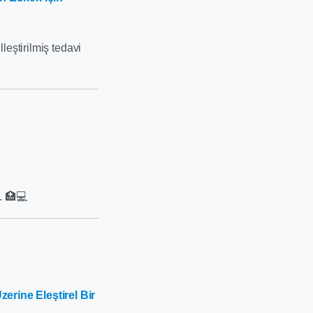
leştirilmiş tedavi
. 🏥💻
erine Eleştirel Bir