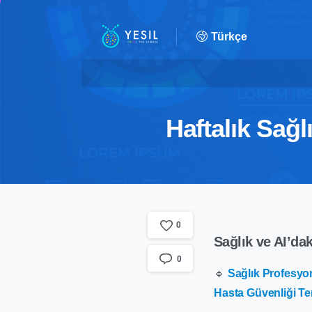
Türkçe
Haftalık Sağl
0
Sağlık ve AI’da
0
🔹
Sağlık Profesyon
Hasta Güvenliği Tem