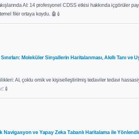
akışlarında AI: 14 profesyonel CDSS etkisi hakkında içgörüler payla
temel fikir ortaya koydu. 🤖💉
nırları: Moleküler Sinyallerin Haritalanması, Akıllı Tanı ve Uy
leri: AI, çoklu omik ve kişiselleştirilmiş tedaviler tedavi hassasi
 📈💉
 Navigasyon ve Yapay Zeka Tabanlı Haritalama ile Yönlendiri