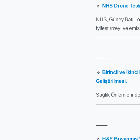
🔹
NHS Drone Tesli
NHS, Güney Batı Lond
iyileştirmeyi ve emis
——-
🔹
Birincil ve İkin
Geliştirilmesi.
Sağlık Önlemlerinde
——-
🔹
H&E Boyanmış Sl